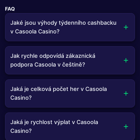
FAQ
Jaké jsou výhody týdenního cashbacku
v Casoola Casino?
Jak rychle odpovídá zákaznická
podpora Casoola v češtině?
Jaká je celková počet her v Casoola
Casino?
Jaká je rychlost výplat v Casoola
Casino?