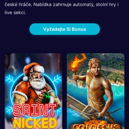
české hráče. Nabídka zahrnuje automaty, stolní hry i
live sekci.
Vyžádejte Si Bonus