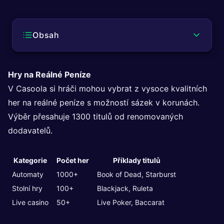
Obsah
Hry na Reálné Peníze
V
Casoola
si hráči mohou vybrat z vysoce kvalitních
her na reálné peníze s možností sázek v korunách.
Výběr přesahuje 1300 titulů od renomovaných
dodavatelů.
Kategorie
Počet her
Příklady titulů
Automaty
1000+
Book of Dead, Starburst
Stolní hry
100+
Blackjack, Ruleta
Live casino
50+
Live Poker, Baccarat