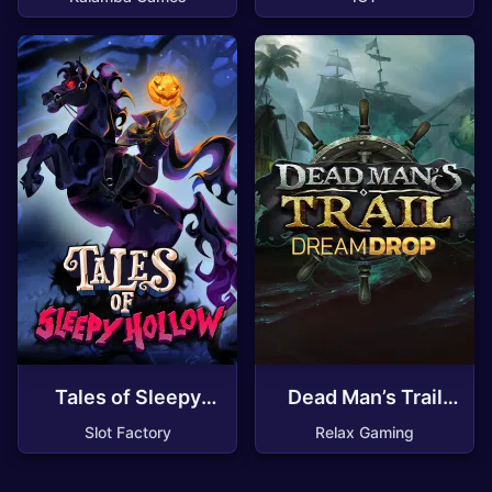
Tales of Sleepy
Dead Man’s Trail
Hollow
Dream Drop
Slot Factory
Relax Gaming