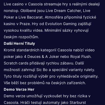
Live casino v Casoola streamuje hry s reálnými dealeji
nonstop. Oblíbené jsou Live Dream Catcher, Live
Poker a Live Baccarat. Atmosféra připomíná fyzické
kasino v Praze. Hry od Evolution Gaming zajišťují
vysokou kvalitu videa. Minimální sázky vyhovují
českým rozpočtům.
Další Herní Tituly
Kromě standardních kategorií Casoola nabízí video
poker jako 4 Deuces & A Joker nebo Royal Flush.
Scratch cards přidávají rychlou zábavu. Další
možnosti zahrnují Sic Bo a speciální varianty rulety.
Tyto tituly rozšiřují výběr pro vyhledávače originality.
Vše běží bez problémů na českých zařízeních.
Demo Verze Her
Demo verze umožňují vyzkoušet hry bez rizika v
Casoola. Hráči testují automaty jako Starburst