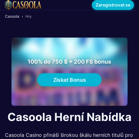
Zaregistrovat se
Casoola
›
Hry
100% do 750 $ + 200 FS bonus
Získat Bonus
Casoola Herní Nabídka
Casoola Casino přináší širokou škálu herních titulů pro