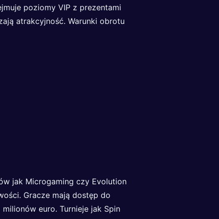
ejmuje poziomy VIP z prezentami
ają atrakcyjność. Warunki obrotu
ów jak Microgaming czy Evolution
nowości. Gracze mają dostęp do
milionów euro. Turnieje jak Spin