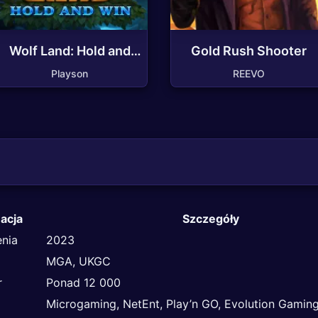
Wolf Land: Hold and
Gold Rush Shooter
Win
Playson
REEVO
acja
Szczegóły
enia
2023
MGA, UKGC
r
Ponad 12 000
Microgaming, NetEnt, Play’n GO, Evolution Gaming