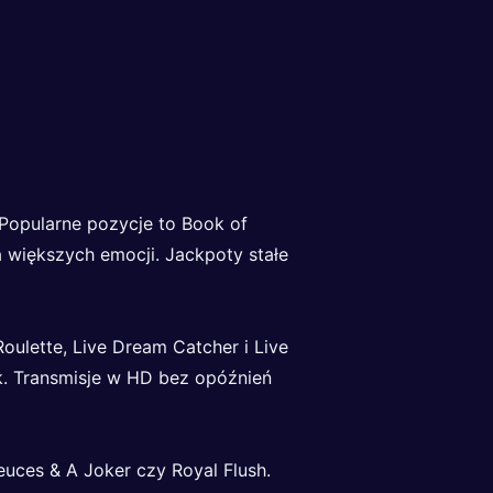
 Popularne pozycje to Book of
 większych emocji. Jackpoty stałe
Roulette, Live Dream Catcher i Live
k. Transmisje w HD bez opóźnień
euces & A Joker czy Royal Flush.