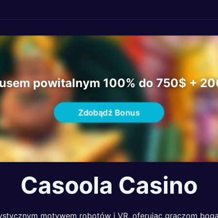
usem powitalnym 100% do 750$ + 20
Zdobądź Bonus
Casoola Casino
rystycznym motywem robotów i VR, oferując graczom bogat