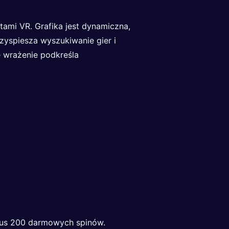
tami VR. Grafika jest dynamiczna,
zyspiesza wyszukiwanie gier i
e wrażenie podkreśla
lus 200 darmowych spinów.