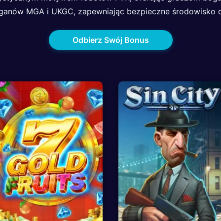
rganów MGA i UKGC, zapewniając bezpieczne środowisko d
Odbierz Swój Bonus