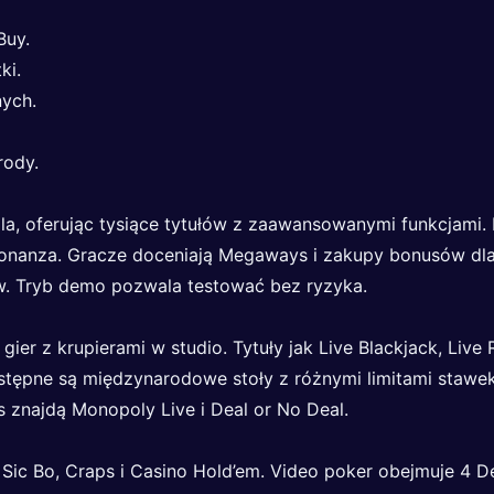
Buy.
ki.
nych.
rody.
la, oferując tysiące tytułów z zaawansowanymi funkcjami.
 Bonanza. Gracze doceniają Megaways i zakupy bonusów dla
w. Tryb demo pozwala testować bez ryzyka.
gier z krupierami w studio. Tytuły jak Live Blackjack, Live 
stępne są międzynarodowe stoły z różnymi limitami stawe
 znajdą Monopoly Live i Deal or No Deal.
k Sic Bo, Craps i Casino Hold’em. Video poker obejmuje 4 D