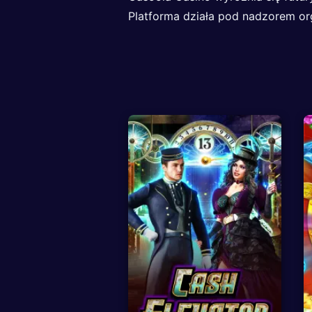
Platforma działa pod nadzorem o