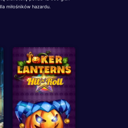
la miłośników hazardu.