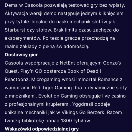
Dema w Casoola pozwalają testować gry bez wpłaty.
Aktywacja wersji demo następuje jednym kliknięciem
przy tytule. Idealne do nauki mechanik slotów jak
Starburst czy stołów. Brak limitu czasu zachęca do
eksperymentów. Po teście gracze przechodzą na
realne zakłady z pełną świadomością.
Dostawcy gier
Casoola współpracuje z NetEnt oferującym Gonzo’s
Quest. Play’n GO dostarcza Book of Dead i
Reactoonz. Microgaming wnosi Immortal Romance z
wampirami. Red Tiger Gaming dba o dynamiczne sloty
z mnożnikami. Evolution Gaming obsługuje live casino
z profesjonalnymi krupierami. Yggdrasil dodaje
unikalne mechaniki jak w Vikings Go Berzerk. Razem
tworzą bibliotekę ponad 1300 tytułów.
Wskazówki odpowiedzialnej gry