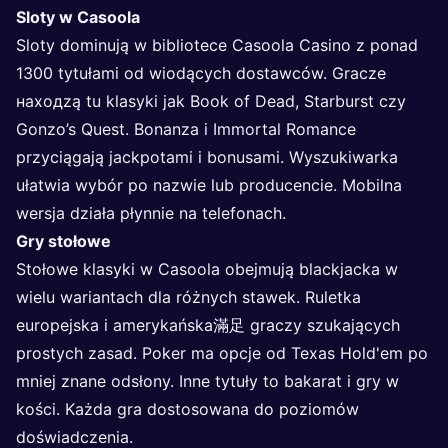
Sloty w Casoola
Sloty dominują w bibliotece Casoola Casino z ponad
1300 tytułami od wiodących dostawców. Gracze
находzą tu klasyki jak Book of Dead, Starburst czy
Gonzo’s Quest. Bonanza i Immortal Romance
przyciągają jackpotami i bonusami. Wyszukiwarka
ułatwia wybór po nazwie lub producencie. Mobilna
wersja działa płynnie na telefonach.
Gry stołowe
Stołowe klasyki w Casoola obejmują blackjacka w
wielu wariantach dla różnych stawek. Ruletka
europejska i amerykańska滿足 graczy szukających
prostych zasad. Poker ma opcje od Texas Hold'em po
mniej znane odsłony. Inne tytuły to bakarat i gry w
kości. Każda gra dostosowana do poziomów
doświadczenia.