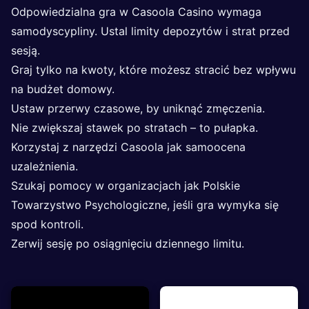
Odpowiedzialna gra w Casoola Casino wymaga
samodyscypliny. Ustal limity depozytów i strat przed
sesją.
Graj tylko na kwoty, które możesz stracić bez wpływu
na budżet domowy.
Ustaw przerwy czasowe, by uniknąć zmęczenia.
Nie zwiększaj stawek po stratach – to pułapka.
Korzystaj z narzędzi Casoola jak samoocena
uzależnienia.
Szukaj pomocy w organizacjach jak Polskie
Towarzystwo Psychologiczne, jeśli gra wymyka się
spod kontroli.
Zerwij sesję po osiągnięciu dziennego limitu.