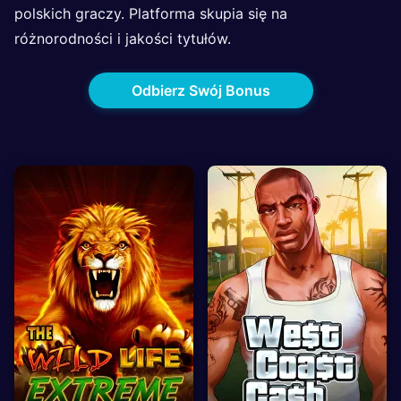
polskich graczy. Platforma skupia się na
różnorodności i jakości tytułów.
Odbierz Swój Bonus