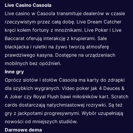
Live Casino Casoola
Live casino w Casoola transmituje dealerów w czasie
rzeczywistym przez całą dobę. Live Dream Catcher
kręci kołem fortuny z mnożnikami. Live Poker i Live
Baccarat oferują interakcję z krupierami. Sale
blackjacka i ruletki na żywo tworzą atmosferę
prawdziwego kasyna. Dostępne na urządzeniach
mobilnych bez opóźnień.
Inne gry
Oprócz slotów i stołów Casoola ma karty do zdrapki
dla szybkich wygranych. Video poker jak 4 Deuces &
A Joker czy Royal Flush bawi miłośników kart. Scratch
cards dostarczają natychmiastowej rozrywki. Są też
gry z jackpotami progresywnymi. Wybór uzupełniają
nowości od mniejszych studiów.
Darmowe dema