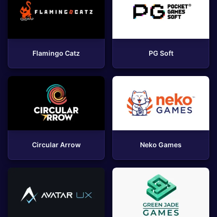
Flamingo Catz
PG Soft
Circular Arrow
Neko Games